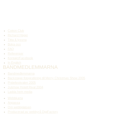
Cotton Club
Richard Häger
Titta & lyssna
Boka oss
FAQ
Referenser
Kontakt/Facebook
In English
BANDMEDLEMMARNA
Bandmedlemmarna
Backstage-fotografering till Merry Christmas Show 2005
Pridefestivalen 2005
Julshow Hotell Rival 2004
Ladda hem media
Webbkarta
Anpassa
Om webbplatsen
Producerad av webbyrå DigiFactory